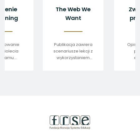
Pokolenie
The Web We
eTwinning
Want
Podsumowanie
Publikacja zawiera
dziesięciolecia
scenariusze lekcji z
programu
wykorzystaniem
eTwinning w
nowoczesnych
Europie.
technologii
cyfrowych.
stopka
strony