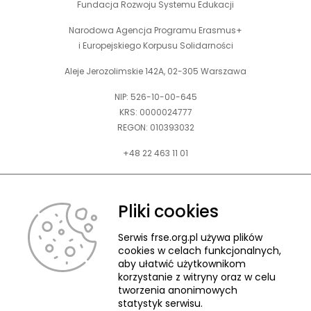
Fundacja Rozwoju Systemu Edukacji
Narodowa Agencja Programu Erasmus+
i Europejskiego Korpusu Solidarności
Aleje Jerozolimskie 142A, 02-305 Warszawa
NIP: 526-10-00-645
KRS: 0000024777
REGON: 010393032
+48 22 463 11 01
Zapraszamy do kontaktu telefonicznego w godz. 9-15.
Informujemy również, że w FRSE obowiązuje ruchomy czas pracy.
Pliki cookies
kontakt@frse.org.pl
Serwis frse.org.pl używa plików
cookies w celach funkcjonalnych,
aby ułatwić użytkownikom
korzystanie z witryny oraz w celu
tworzenia anonimowych
© 2026 Fundacja Rozwoju Systemu Edukacji
statystyk serwisu.