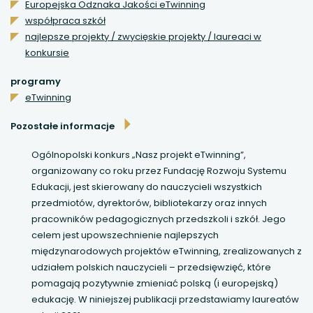
uwaga, link otwiera się w nowej karcie
Europejska Odznaka Jakości eTwinning
współpraca szkół
najlepsze projekty / zwycięskie projekty / laureaci w
uwaga, link otwiera się w nowej karcie
konkursie
uwaga, link otwiera się w nowej karcie
programy
eTwinning
uwaga, link otwiera się w nowej karcie
Pozostałe informacje
uwaga, link otwiera się w nowej karcie
Ogólnopolski konkurs „Nasz projekt eTwinning”,
organizowany co roku przez Fundację Rozwoju Systemu
Edukacji, jest skierowany do nauczycieli wszystkich
przedmiotów, dyrektorów, bibliotekarzy oraz innych
pracowników pedagogicznych przedszkoli i szkół. Jego
celem jest upowszechnienie najlepszych
międzynarodowych projektów eTwinning, zrealizowanych z
udziałem polskich nauczycieli – przedsięwzięć, które
pomagają pozytywnie zmieniać polską (i europejską)
edukację. W niniejszej publikacji przedstawiamy laureatów