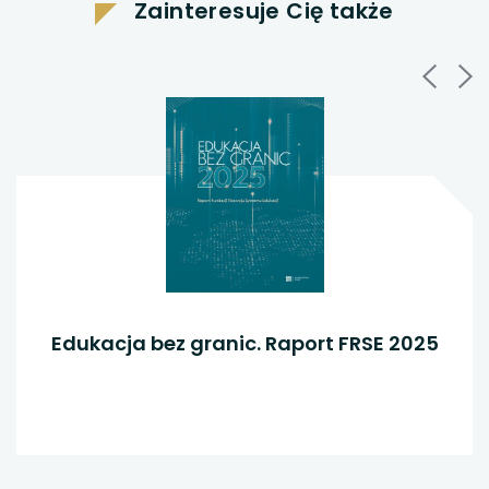
Zainteresuje Cię także
karcie
karcie
nowej
karcie
Edukacja bez granic. Raport FRSE 2025