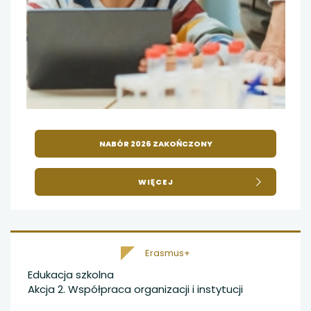
NABÓR 2026 ZAKOŃCZONY
O
WIĘCEJ
WYJEDŹ
NA
SZKOLENIE
KADRY
LUB
Erasmus+
Z
UCZNIAMI
Edukacja szkolna
NA
Akcja 2. Współpraca organizacji i instytucji
ZAJĘCIA