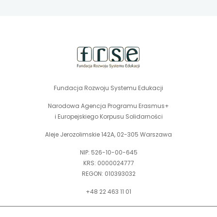
stopka
strony
Fundacja Rozwoju Systemu Edukacji
Narodowa Agencja Programu Erasmus+
i Europejskiego Korpusu Solidarności
Aleje Jerozolimskie 142A, 02-305 Warszawa
NIP: 526-10-00-645
KRS: 0000024777
REGON: 010393032
+48 22 463 11 01
Zapraszamy do kontaktu telefonicznego w godz. 9-15.