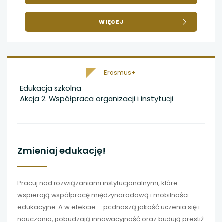
O
WIĘCEJ
TWOJA
SZKOŁA
W
PARTNERSTWIE
Z
Erasmus+
EUROPĄ
Edukacja szkolna
Akcja 2. Współpraca organizacji i instytucji
Zmieniaj edukację!
Pracuj nad rozwiązaniami instytucjonalnymi, które
wspierają współpracę międzynarodową i mobilności
edukacyjne. A w efekcie – podnoszą jakość uczenia się i
nauczania, pobudzają innowacyjność oraz budują prestiż