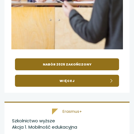
uwaga, link otwiera się w nowej karcie
uwaga, link otwiera się w nowej karcie
uwaga, link otwiera się w nowej karcie
uwaga, link otwiera się w nowej karcie
uwaga, link otwiera się w nowej karcie
NABÓR 2026 ZAKOŃCZONY
O
WIĘCEJ
WYJEDŹ
PROWADZIĆ
ZAJĘCIA!
Erasmus+
Szkolnictwo wyższe
Akcja 1. Mobilność edukacyjna