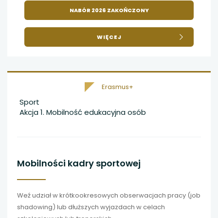
NABÓR 2026 ZAKOŃCZONY
O
WIĘCEJ
ROZWÓJ
INSTYTUCJI
KSZTAŁCENIA
ZAWODOWEGO
Erasmus+
Sport
Akcja 1. Mobilność edukacyjna osób
Mobilności kadry sportowej
Weź udział w krótkookresowych obserwacjach pracy (job
shadowing) lub dłuższych wyjazdach w celach