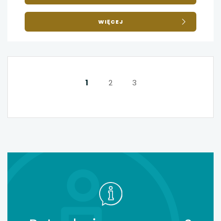
O
WIĘCEJ
MIĘDZYNARODOWE
PARTNERSTWA
W
DZIEDZINIE
SPORTU
1
2
3
NASTĘPNA