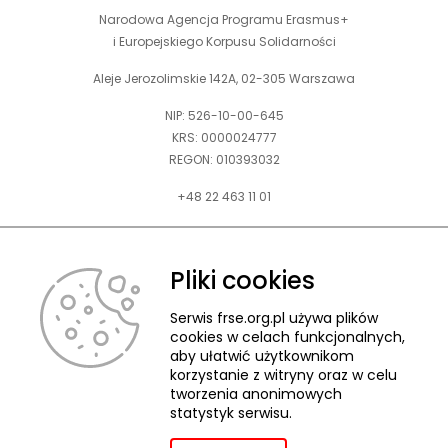
Narodowa Agencja Programu Erasmus+
i Europejskiego Korpusu Solidarności
Aleje Jerozolimskie 142A, 02-305 Warszawa
NIP: 526-10-00-645
KRS: 0000024777
REGON: 010393032
+48 22 463 11 01
Zapraszamy do kontaktu telefonicznego w godz. 9-15.
Informujemy również, że w FRSE obowiązuje ruchomy czas pracy.
Pliki cookies
kontakt@frse.org.pl
Serwis frse.org.pl używa plików
cookies w celach funkcjonalnych,
aby ułatwić użytkownikom
korzystanie z witryny oraz w celu
tworzenia anonimowych
© 2026 Fundacja Rozwoju Systemu Edukacji
statystyk serwisu.
Pliki cookies
Ochrona danych osobowych
Deklaracja dostępności
ZGŁASZANIE NARUSZEŃ