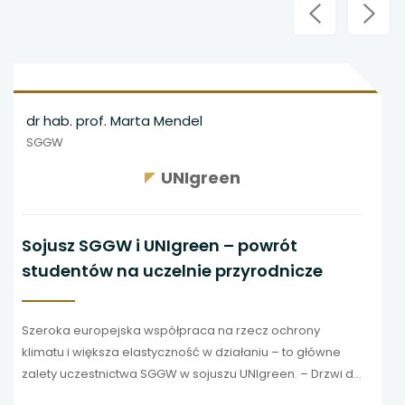
dr hab. prof. Marta Mendel
SGGW
UNIgreen
y siły z
Sojusz SGGW i UNIgreen – po
rmami
studentów na uczelnie przyr
ości, by móc
Szeroka europejska współpraca na rzec
czeń. Wiedzą o
klimatu i większa elastyczność w działan
globalnie, działaj
zalety uczestnictwa SGGW w sojuszu UNIg
spółpracę i
siedmiu kolejnych uczelni są otwarte sze