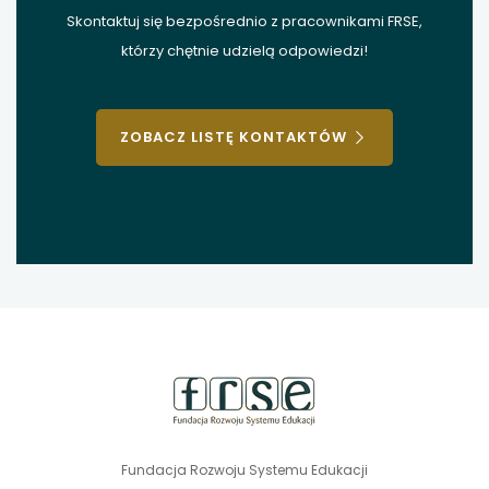
Skontaktuj się bezpośrednio z pracownikami FRSE,
którzy chętnie udzielą odpowiedzi!
ZOBACZ LISTĘ KONTAKTÓW
stopka
strony
Fundacja Rozwoju Systemu Edukacji