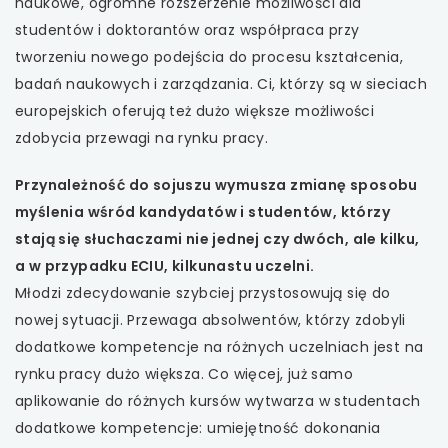
uwaga, link otwiera się w nowej karcie
naukowe, ogromne rozszerzenie możliwości dla
studentów i doktorantów oraz współpraca przy
uwaga, link otwiera się w nowej karcie
tworzeniu nowego podejścia do procesu kształcenia,
badań naukowych i zarządzania. Ci, którzy są w sieciach
uwaga, link otwiera się w nowej karcie
europejskich oferują też dużo większe możliwości
zdobycia przewagi na rynku pracy.
uwaga, link otwiera się w nowej karcie
Przynależność do sojuszu wymusza zmianę sposobu
uwaga, link otwiera się w nowej karcie
myślenia wśród kandydatów i studentów, którzy
stają się słuchaczami nie jednej czy dwóch, ale kilku,
a w przypadku ECIU, kilkunastu uczelni.
Młodzi zdecydowanie szybciej przystosowują się do
nowej sytuacji. Przewaga absolwentów, którzy zdobyli
dodatkowe kompetencje na różnych uczelniach jest na
rynku pracy dużo większa. Co więcej, już samo
aplikowanie do różnych kursów wytwarza w studentach
dodatkowe kompetencje: umiejętność dokonania