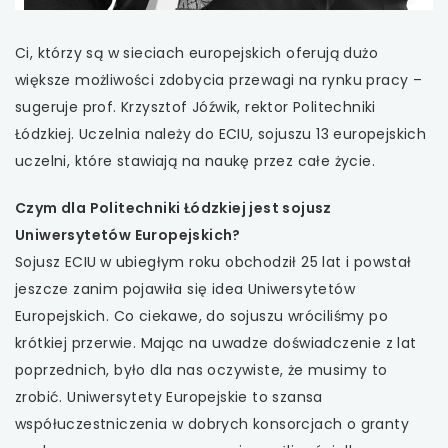
uwaga, link otwiera się w nowej karcie
uwaga, link otwiera się w nowej karcie
Ci, którzy są w sieciach europejskich oferują dużo
większe możliwości zdobycia przewagi na rynku pracy –
uwaga, link otwiera się w nowej karcie
sugeruje prof. Krzysztof Jóźwik, rektor Politechniki
Łódzkiej. Uczelnia należy do ECIU, sojuszu 13 europejskich
uwaga, link otwiera się w nowej karcie
uczelni, które stawiają na naukę przez całe życie.
uwaga, link otwiera się w nowej karcie
Czym dla Politechniki Łódzkiej jest sojusz
Uniwersytetów Europejskich?
uwaga, link otwiera się w nowej karcie
Sojusz ECIU
w ubiegłym roku obchodził 25 lat i powstał
jeszcze zanim pojawiła się idea Uniwersytetów
uwaga, link otwiera się w nowej karcie
Europejskich. Co ciekawe, do sojuszu wróciliśmy po
krótkiej przerwie. Mając na uwadze doświadczenie z lat
uwaga, link otwiera się w nowej karcie
poprzednich, było dla nas oczywiste, że musimy to
zrobić. Uniwersytety Europejskie to szansa
uwaga, link otwiera się w nowej karcie
współuczestniczenia w dobrych konsorcjach o granty