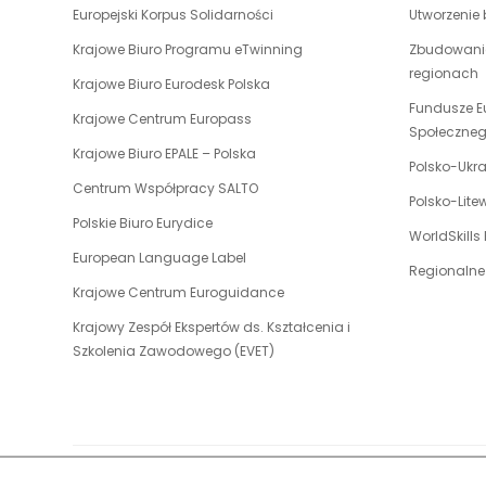
link
Europejski Korpus Solidarności
Utworzenie
otwiera
uwaga,
Krajowe Biuro Programu eTwinning
Zbudowanie
się
link
regionach
w
uwaga,
Krajowe Biuro Eurodesk Polska
otwiera
nowej
link
Fundusze E
uwaga,
Krajowe Centrum Europass
się
karcie
otwiera
Społeczne
link
w
uwaga,
Krajowe Biuro EPALE – Polska
się
otwiera
Polsko-Ukr
nowej
link
w
uwaga,
Centrum Współpracy SALTO
się
karcie
otwiera
Polsko-Lit
nowej
link
w
uwaga,
Polskie Biuro Eurydice
się
karcie
otwiera
WorldSkills
nowej
link
w
uwaga,
European Language Label
się
karcie
otwiera
Regionalne
nowej
link
w
uwaga,
Krajowe Centrum Euroguidance
się
karcie
otwiera
nowej
link
w
Krajowy Zespół Ekspertów ds. Kształcenia i
się
karcie
otwiera
nowej
uwaga,
Szkolenia Zawodowego (EVET)
w
się
karcie
link
nowej
w
otwiera
karcie
nowej
się
karcie
w
nowej