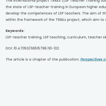
 się w nowej karcie
The international project TRAILs (LSP Teacher Training Su
the state of LSP-teacher-training in European higher e
 się w nowej karcie
develop the competences of LSP teachers. The aim of this 
within the framework of the TRAILs project, which aim to 
 się w nowej karcie
Keywords:
 się w nowej karcie
LSP-teacher training, LSP teaching, curriculum, teacher skil
 się w nowej karcie
DOI: 10.47050/66515796.110-132
 się w nowej karcie
The article is a chapter of the publication:
Perspectives o
 się w nowej karcie
 się w nowej karcie
 się w nowej karcie