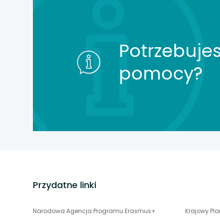
Potrzebujes
pomocy?
stopka
strony
Przydatne linki
uwaga,
Narodowa Agencja Programu Erasmus+
Krajowy Pl