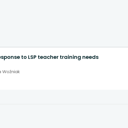
 się w nowej karcie
 się w nowej karcie
 się w nowej karcie
 się w nowej karcie
response to LSP teacher training needs
 się w nowej karcie
a Woźniak
 się w nowej karcie
 się w nowej karcie
 się w nowej karcie
 się w nowej karcie