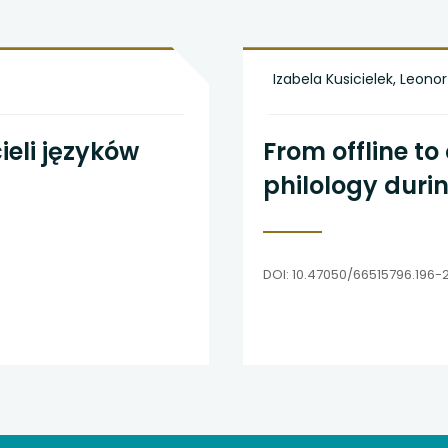
 się w nowej karcie
 się w nowej karcie
Izabela Kusicielek, Leon
 się w nowej karcie
ieli języków
From offline to
 się w nowej karcie
philology duri
 się w nowej karcie
DOI: 10.47050/66515796.196-2