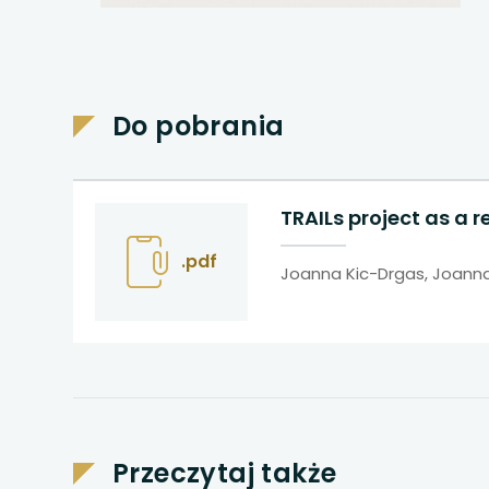
uwaga, link otwiera
uwaga, link otwiera
uwaga, link otwiera
Do pobrania
uwaga, link otwiera
TRAILs project as a 
uwaga, link otwiera
.pdf
Joanna Kic-Drgas, Joann
uwaga, link otwiera
uwaga, link otwiera
uwaga, link otwiera
uwaga, link otwiera
Przeczytaj także