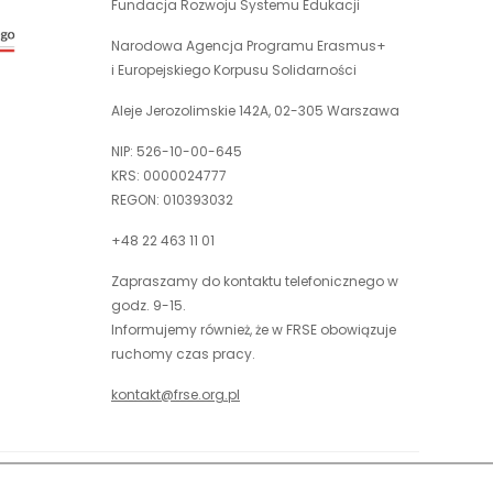
Fundacja Rozwoju Systemu Edukacji
uwaga,
w
link
nowej
Narodowa Agencja Programu Erasmus+
otwiera
karcie
i Europejskiego Korpusu Solidarności
się
w
Aleje Jerozolimskie 142A, 02-305 Warszawa
nowej
NIP: 526-10-00-645
karcie
KRS: 0000024777
REGON: 010393032
+48 22 463 11 01
Zapraszamy do kontaktu telefonicznego w
godz. 9-15.
Informujemy również, że w FRSE obowiązuje
ruchomy czas pracy.
kontakt@frse.org.pl