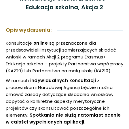
Edukacja szkolna, Akcja 2
uwaga, link otwiera się w nowej karcie
uwaga, link otwiera się w nowej karcie
Opis wydarzenia:
uwaga, link otwiera się w nowej karcie
Konsultacje
online
są przeznaczone dla
przedstawicieli instytucji zamierzających składać
uwaga, link otwiera się w nowej karcie
wnioski w ramach Akcji 2 programu Erasmus+
Edukacja szkolna – projekty Partnerstwa współpracy
uwaga, link otwiera się w nowej karcie
(KA220) lub Partnerstwa na małą skalę (KA210).
W ramach
indywidualnych konsultacji
z
uwaga, link otwiera się w nowej karcie
pracownikami Narodowej Agencji będzie można
omówić zasady dotyczące składania wniosków,
uwaga, link otwiera się w nowej karcie
dopytać o konkretne aspekty merytoryczne
projektów czy skonsultować poszczególne ich
uwaga, link otwiera się w nowej karcie
elementy.
Spotkania nie służą natomiast ocenie
w całości wypełnionych aplikacji
.
uwaga, link otwiera się w nowej karcie