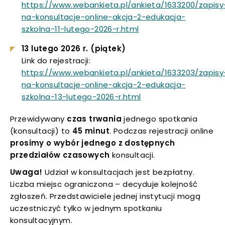
https://www.webankieta.pl/ankieta/1633200/zapisy
w
na-konsultacje-online-akcja-2-edukacja-
uwaga, link otwiera się w nowej karcie
nowej
uwaga,
szkolna-11-lutego-2026-r.html
karcie
link
uwaga, link otwiera się w nowej karcie
13 lutego 2026 r. (piątek)
otwiera
Link do rejestracji:
się
uwaga, link otwiera się w nowej karcie
https://www.webankieta.pl/ankieta/1633203/zapisy
w
na-konsultacje-online-akcja-2-edukacja-
nowej
uwaga, link otwiera się w nowej karcie
uwaga,
szkolna-13-lutego-2026-r.html
karcie
link
Przewidywany
czas trwania
jednego spotkania
otwiera
(konsultacji) to
45 minut
. Podczas rejestracji online
się
prosimy o wybór jednego z dostępnych
w
przedziałów czasowych
konsultacji.
nowej
karcie
Uwaga!
Udział w konsultacjach jest bezpłatny.
Liczba miejsc ograniczona – decyduje kolejność
zgłoszeń. Przedstawiciele jednej instytucji mogą
uczestniczyć tylko w jednym spotkaniu
konsultacyjnym.