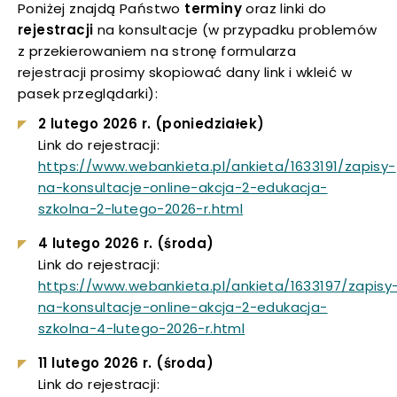
Poniżej znajdą Państwo
terminy
oraz linki do
uwaga, link otwiera się w nowej karcie
rejestracji
na konsultacje (w przypadku problemów
z przekierowaniem na stronę formularza
rejestracji prosimy skopiować dany link i wkleić w
uwaga, link otwiera się w nowej karcie
pasek przeglądarki):
uwaga, link otwiera się w nowej karcie
2 lutego 2026 r. (poniedziałek)
Link do rejestracji:
uwaga, link otwiera się w nowej karcie
https://www.webankieta.pl/ankieta/1633191/zapisy-
na-konsultacje-online-akcja-2-edukacja-
uwaga, link otwiera się w nowej karcie
uwaga,
szkolna-2-lutego-2026-r.html
link
4 lutego 2026 r. (środa)
otwiera
uwaga, link otwiera się w nowej karcie
Link do rejestracji:
się
https://www.webankieta.pl/ankieta/1633197/zapisy
w
uwaga, link otwiera się w nowej karcie
na-konsultacje-online-akcja-2-edukacja-
nowej
uwaga,
szkolna-4-lutego-2026-r.html
karcie
uwaga, link otwiera się w nowej karcie
link
11 lutego 2026 r. (środa)
otwiera
uwaga, link otwiera się w nowej karcie
Link do rejestracji:
się