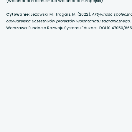
(Wolontariat Erasmus+ lub Wolontariat Europejski).
 się w nowej karcie
Cytowanie:
Jeżowski, M., Tragarz, M. (2022).
Aktywność społeczna
 się w nowej karcie
obywatelska uczestników projektów wolontariatu zagranicznego
.
Warszawa: Fundacja Rozwoju Systemu Edukacji. DOI 10.47050/665
 się w nowej karcie
 się w nowej karcie
 się w nowej karcie
 się w nowej karcie
 się w nowej karcie
 się w nowej karcie
 się w nowej karcie