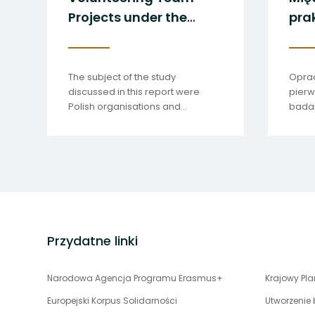
alisation
Projects under the
European Solidarity
Corps
sses the role of
The subject of the study
oordinators in
discussed in this report were
operation of
Polish organisations and
institutions.
international volunteers who
carried out team volunteering
projects in Poland.
stopka
strony
Przydatne linki
uwaga,
Narodowa Agencja Programu Erasmus+
Krajowy Pl
link
Europejski Korpus Solidarności
Utworzenie
otwiera