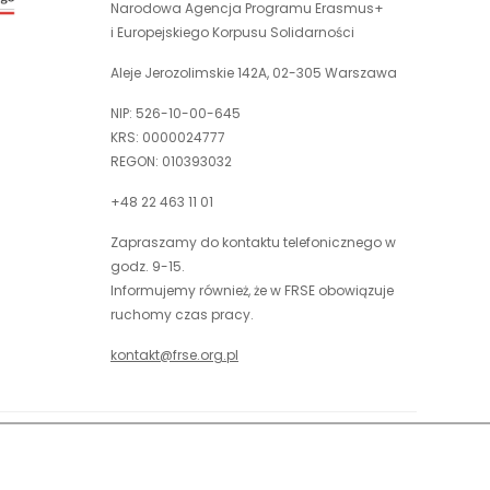
nowej
Narodowa Agencja Programu Erasmus+
otwiera
karcie
i Europejskiego Korpusu Solidarności
się
w
Aleje Jerozolimskie 142A, 02-305 Warszawa
nowej
NIP: 526-10-00-645
karcie
KRS: 0000024777
REGON: 010393032
+48 22 463 11 01
Zapraszamy do kontaktu telefonicznego w
godz. 9-15.
Informujemy również, że w FRSE obowiązuje
ruchomy czas pracy.
kontakt@frse.org.pl
óć do góry
uwaga,
Projekt i realizacja: