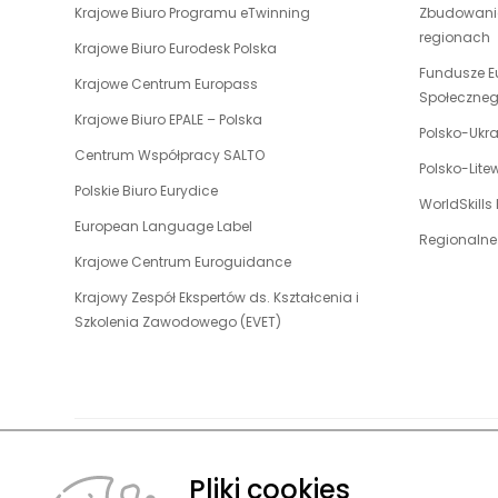
uwaga,
Krajowe Biuro Programu eTwinning
Zbudowanie
się
link
regionach
w
uwaga,
Krajowe Biuro Eurodesk Polska
otwiera
nowej
link
Fundusze E
uwaga,
Krajowe Centrum Europass
się
karcie
otwiera
Społeczne
link
w
uwaga,
Krajowe Biuro EPALE – Polska
się
otwiera
Polsko-Ukr
nowej
link
w
uwaga,
Centrum Współpracy SALTO
się
karcie
otwiera
Polsko-Lit
nowej
link
w
uwaga,
Polskie Biuro Eurydice
się
karcie
otwiera
WorldSkills
nowej
link
w
uwaga,
European Language Label
się
karcie
otwiera
Regionalne
nowej
link
w
uwaga,
Krajowe Centrum Euroguidance
się
karcie
otwiera
nowej
link
w
Krajowy Zespół Ekspertów ds. Kształcenia i
się
karcie
otwiera
nowej
uwaga,
Szkolenia Zawodowego (EVET)
w
się
karcie
link
nowej
w
otwiera
karcie
nowej
się
karcie
w
nowej
karcie
Pliki cookies
O FUNDACJ
© 2026 Fundacja Rozwoju Systemu Edukacji