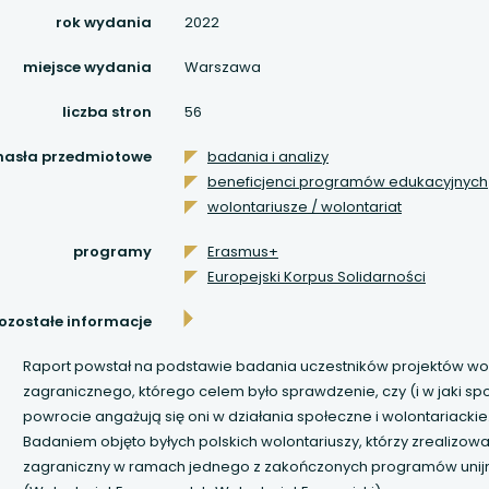
 się w nowej karcie
rok wydania
2022
miejsce wydania
Warszawa
 się w nowej karcie
liczba stron
56
 się w nowej karcie
hasła przedmiotowe
badania i analizy
beneficjenci programów edukacyjnych
 się w nowej karcie
wolontariusze / wolontariat
 się w nowej karcie
programy
Erasmus+
Europejski Korpus Solidarności
 się w nowej karcie
ozostałe informacje
 się w nowej karcie
Raport powstał na podstawie badania uczestników projektów wol
zagranicznego, którego celem było sprawdzenie, czy (i w jaki s
 się w nowej karcie
powrocie angażują się oni w działania społeczne i wolontariackie
Badaniem objęto byłych polskich wolontariuszy, którzy zrealizowa
 się w nowej karcie
zagraniczny w ramach jednego z zakończonych programów unij