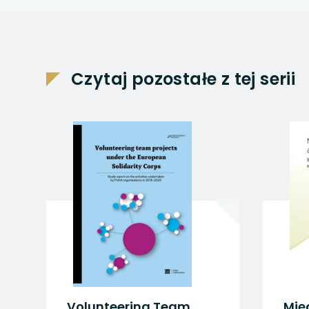
uwaga, link otwiera
uwaga, link otwiera
Czytaj pozostałe z tej serii
uwaga, link otwiera
uwaga, link otwiera
uwaga, link otwiera
Volunteering Team