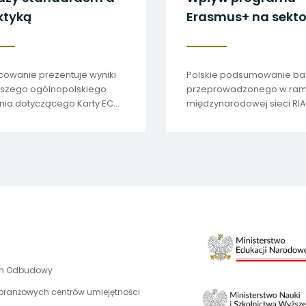
praktyką
Erasmu
edukacj
Opracowanie prezentuje wyniki
Polskie p
pierwszego ogólnopolskiego
przeprow
badania dotyczącego Karty ECHE
międzynaro
w krajowych uczelniach.
uwaga,
an Odbudowy
link
 branżowych centrów umiejętności
otwiera