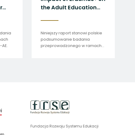
s+ na sektor
the Adult Education
i dorosłych
Sector in Poland
odsumowanie badania
Niniejszy raport stanowi polskie
adzonego w ramach
podsumowanie badania
dowej sieci RIA-AE.
przeprowadzonego w ramach
międzynarodowej sieci
„Research-based Impact
Analysis of Erasmus+ Adult
Education Programme” (R
uwaga,
link
otwiera
się
Fundacja Rozwoju Systemu Edukacji
uwaga,
w
link