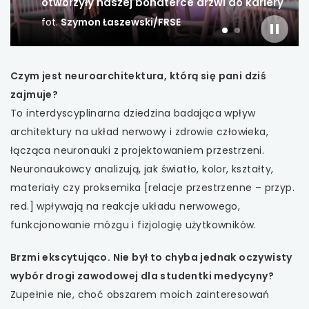
otworzyły naszej bohaterce drzwi do kariery
funkcjonalność, ale także narzędzie
prozdrowotne
fot.
fot.
Szymon Łaszewski/FRSE
Szymon Łaszewski/FRSE
uwaga, link otwiera się w nowej karcie
slajder
slajd
slajd
włączo
numer
numer
1
2
uwaga, link otwiera się w nowej karcie
Czym jest neuroarchitektura, którą się pani dziś
uwaga, link otwiera się w nowej karcie
zajmuje?
To interdyscyplinarna dziedzina badająca wpływ
uwaga, link otwiera się w nowej karcie
architektury na układ nerwowy i zdrowie człowieka,
łącząca neuronauki z projektowaniem przestrzeni.
uwaga, link otwiera się w nowej karcie
Neuronaukowcy analizują, jak światło, kolor, kształty,
materiały czy proksemika [relacje przestrzenne – przyp.
uwaga, link otwiera się w nowej karcie
red.] wpływają na reakcje układu nerwowego,
funkcjonowanie mózgu i fizjologię użytkowników.
uwaga, link otwiera się w nowej karcie
Brzmi ekscytująco. Nie był to chyba jednak oczywisty
uwaga, link otwiera się w nowej karcie
wybór drogi zawodowej dla studentki medycyny?
Zupełnie nie, choć obszarem moich zainteresowań
uwaga, link otwiera się w nowej karcie