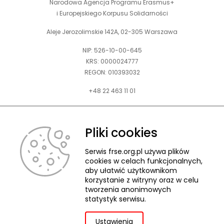
Narodowa Agencja Programu Erasmus+
i Europejskiego Korpusu Solidarności
Aleje Jerozolimskie 142A, 02-305 Warszawa
NIP: 526-10-00-645
KRS: 0000024777
REGON: 010393032
+48 22 463 11 01
Zapraszamy do kontaktu telefonicznego w godz. 9-15.
Informujemy również, że w FRSE obowiązuje ruchomy czas pracy.
Pliki cookies
kontakt@frse.org.pl
Serwis frse.org.pl używa plików
cookies w celach funkcjonalnych,
aby ułatwić użytkownikom
korzystanie z witryny oraz w celu
tworzenia anonimowych
© 2026 Fundacja Rozwoju Systemu Edukacji
statystyk serwisu.
Pliki cookies
Ochrona danych osobowych
Deklaracja dostępności
ZGŁASZANIE NARUSZEŃ
Ustawienia