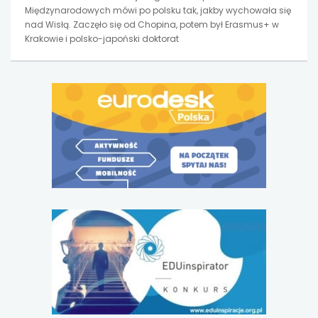
Międzynarodowych mówi po polsku tak, jakby wychowała się
nad Wisłą. Zaczęło się od Chopina, potem był Erasmus+ w
Krakowie i polsko-japoński doktorat
uwaga,
link
otwiera
się
w
nowej
karcie
uwaga,
link
otwiera
się
w
nowej
karcie