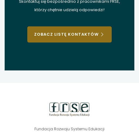
Skontaktuj się bezpośrednio z pracownikami FRSE,
którzy chętnie udzielą odpowiedzi!
ZOBACZ LISTĘ KONTAKTÓW
stopka
strony
Fundacja Rozwoju Systemu Edukacji