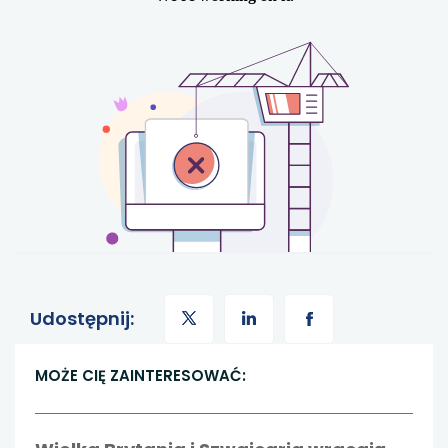
uwaga,
uwaga,
uwaga,
Udostępnij:
link
link
link
MOŻE CIĘ ZAINTERESOWAĆ:
otwiera
otwiera
otwiera