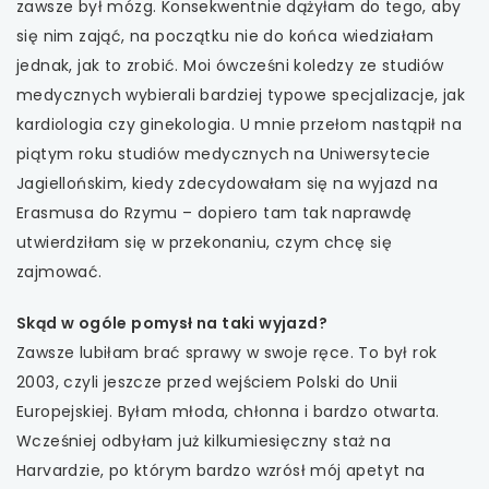
zawsze był mózg. Konsekwentnie dążyłam do tego, aby
się nim zająć, na początku nie do końca wiedziałam
uwaga, link otwiera się w nowej karcie
jednak, jak to zrobić. Moi ówcześni koledzy ze studiów
uwaga, link otwiera się w nowej karcie
medycznych wybierali bardziej typowe specjalizacje, jak
kardiologia czy ginekologia. U mnie przełom nastąpił na
uwaga, link otwiera się w nowej karcie
piątym roku studiów medycznych na Uniwersytecie
Jagiellońskim, kiedy zdecydowałam się na wyjazd na
uwaga, link otwiera się w nowej karcie
Erasmusa do Rzymu – dopiero tam tak naprawdę
utwierdziłam się w przekonaniu, czym chcę się
zajmować.
Skąd w ogóle pomysł na taki wyjazd?
Zawsze lubiłam brać sprawy w swoje ręce. To był rok
2003, czyli jeszcze przed wejściem Polski do Unii
Europejskiej. Byłam młoda, chłonna i bardzo otwarta.
Wcześniej odbyłam już kilkumiesięczny staż na
Harvardzie, po którym bardzo wzrósł mój apetyt na