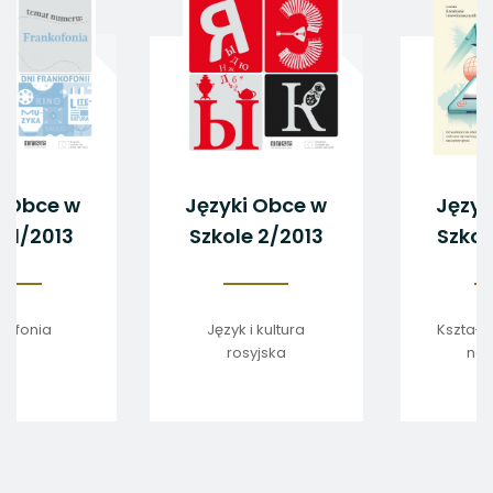
ęzyki Obce w
Języki Obce w
J
zkole 1/2013
Szkole 2/2013
S
Frankofonia
Język i kultura
Ks
rosyjska