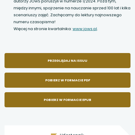
autorzy JOwS poruszyli w numerze 1/2024. Poza tym,
między innymi, spojrzenie na nauczanie sprzed 100 lat i kilka
scenariuszy zajęć. Zachęcamy do lektury najnowszego
numeru czasopisma!
Więcej na stronie kwartalnika:
www.jows.pl
.
UWAGA,
PRZEGLĄDAJ NA ISSUU
LINK
POBIERZ W FORMACIE PDF
OTWIERA
POBIERZ W FORMACIE EPUB
SIĘ
W