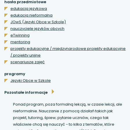
uwaga, link otwiera się w nowej karcie
hasła przedmiotowe
edukacja językowa
edukacja nieformalna
uwaga, link otwiera się w nowej karcie
JOwS (Języki Obce w Szkole)
nauczyciele języków obcych
uwaga, link otwiera się w nowej karcie
eTwinning
mentoring
uwaga, link otwiera się w nowej karcie
projekty edukacyjne / międzynarodowe projekty edukacyjne
/ projekty unijne
uwaga, link otwiera się w nowej karcie
scenariusze zajęć
programy
Języki Obce w Szkole
Pozostałe informacje
Ponad program, poza formalną lekcją, w czasie lekcji, ale
nieformalnie. Nauczanie z pomocą działań takich jak
projekt, tutoring, śpiew; pytanie uczniów, czego tak
właściwie chcą się nauczyć - to kilka z tematów, które