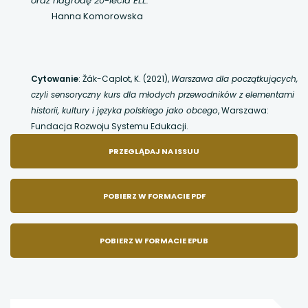
oraz nagrodę 20-lecia ELL.
Hanna Komorowska
Cytowanie
: Žák-Caplot, K. (2021),
Warszawa dla początkujących,
czyli sensoryczny kurs dla młodych przewodników z elementami
historii, kultury i języka polskiego jako obcego
, Warszawa:
Fundacja Rozwoju Systemu Edukacji.
UWAGA,
PRZEGLĄDAJ NA ISSUU
LINK
POBIERZ W FORMACIE PDF
OTWIERA
POBIERZ W FORMACIE EPUB
SIĘ
W