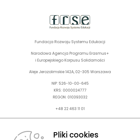
strony
Fundacja Rozwoju Systemu Edukacji
Narodowa Agencja Programu Erasmus+
i Europejskiego Korpusu Solidarności
Aleje Jerozolimskie 142A, 02-305 Warszawa
NIP: 526-10-00-645
KRS: 0000024777
REGON: 010393032
+48 22 463 11 01
Zapraszamy do kontaktu telefonicznego w godz. 9-15.
Informujemy również, że w FRSE obowiązuje ruchomy czas pracy.
Pliki cookies
kontakt@frse.org.pl