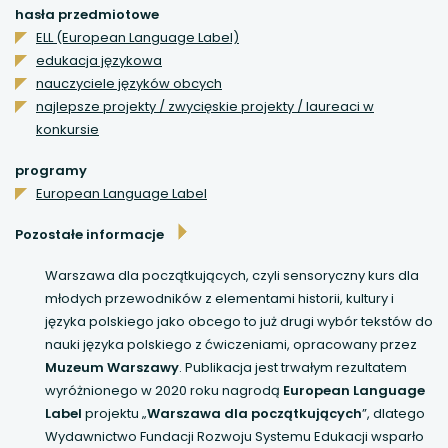
uwaga, link otwiera się w nowej karcie
hasła przedmiotowe
ELL (European Language Label)
uwaga, link otwiera się w nowej karcie
edukacja językowa
nauczyciele języków obcych
najlepsze projekty / zwycięskie projekty / laureaci w
uwaga, link otwiera się w nowej karcie
konkursie
uwaga, link otwiera się w nowej karcie
programy
European Language Label
uwaga, link otwiera się w nowej karcie
Pozostałe informacje
Warszawa dla początkujących, czyli sensoryczny kurs dla
młodych przewodników z elementami historii, kultury i
języka polskiego jako obcego to już drugi wybór tekstów do
nauki języka polskiego z ćwiczeniami, opracowany przez
Muzeum Warszawy
. Publikacja jest trwałym rezultatem
wyróżnionego w 2020 roku nagrodą
European Language
Label
projektu „
Warszawa dla początkujących
”, dlatego
Wydawnictwo Fundacji Rozwoju Systemu Edukacji wsparło