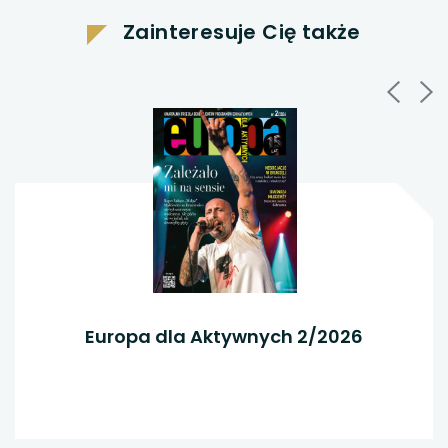
w
nowej
nowej
Zainteresuje Cię także
karcie
karcie
nowej
karcie
Europa dla Aktywnych 2/2026