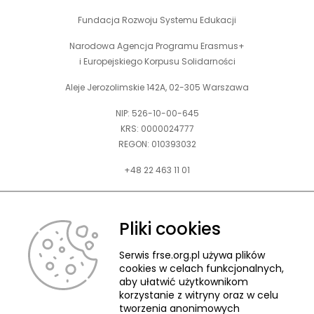
Fundacja Rozwoju Systemu Edukacji
Narodowa Agencja Programu Erasmus+
i Europejskiego Korpusu Solidarności
Aleje Jerozolimskie 142A, 02-305 Warszawa
NIP: 526-10-00-645
KRS: 0000024777
REGON: 010393032
+48 22 463 11 01
Zapraszamy do kontaktu telefonicznego w godz. 9-15.
Informujemy również, że w FRSE obowiązuje ruchomy czas pracy.
Pliki cookies
kontakt@frse.org.pl
Serwis frse.org.pl używa plików
cookies w celach funkcjonalnych,
aby ułatwić użytkownikom
korzystanie z witryny oraz w celu
tworzenia anonimowych
© 2026 Fundacja Rozwoju Systemu Edukacji