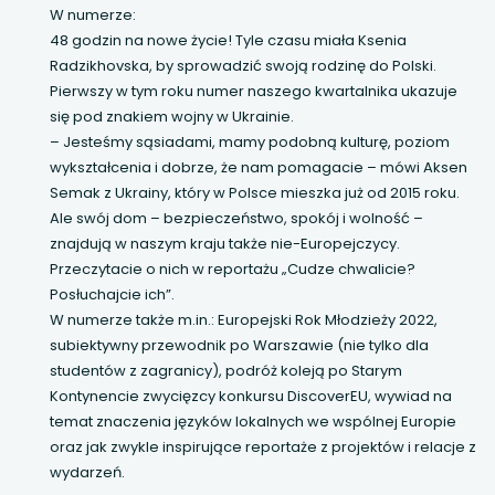
W numerze:
uwaga, link otwiera się w nowej karcie
48 godzin na nowe życie! Tyle czasu miała Ksenia
Radzikhovska, by sprowadzić swoją rodzinę do Polski.
uwaga, link otwiera się w nowej karcie
Pierwszy w tym roku numer naszego kwartalnika ukazuje
się pod znakiem wojny w Ukrainie.
– Jesteśmy sąsiadami, mamy podobną kulturę, poziom
uwaga, link otwiera się w nowej karcie
wykształcenia i dobrze, że nam pomagacie – mówi Aksen
Semak z Ukrainy, który w Polsce mieszka już od 2015 roku.
uwaga, link otwiera się w nowej karcie
Ale swój dom – bezpieczeństwo, spokój i wolność –
znajdują w naszym kraju także nie-Europejczycy.
uwaga, link otwiera się w nowej karcie
Przeczytacie o nich w reportażu „Cudze chwalicie?
Posłuchajcie ich”.
W numerze także m.in.: Europejski Rok Młodzieży 2022,
subiektywny przewodnik po Warszawie (nie tylko dla
studentów z zagranicy), podróż koleją po Starym
Kontynencie zwycięzcy konkursu DiscoverEU, wywiad na
temat znaczenia języków lokalnych we wspólnej Europie
oraz jak zwykle inspirujące reportaże z projektów i relacje z
wydarzeń.