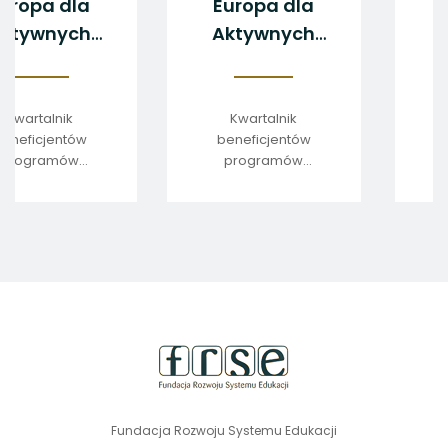
Europa dla
Europa dla
Aktywnych
Aktywnych
2/2022
4/2021
Kwartalnik
Kwartalnik
beneficjentów
beneficjentów
programów
programów
edukacyjnych
edukacyjnych
stopka
strony
Fundacja Rozwoju Systemu Edukacji