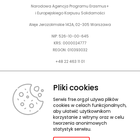
Narodowa Agencja Programu Erasmus+
i Europejskiego Korpusu Solidarności
Aleje Jerozolimskie 142A, 02-305 Warszawa
NIP: 526-10-00-645
KRS: 0000024777
REGON: 010393032
+48 22 463 11 01
Zapraszamy do kontaktu telefonicznego w godz. 9-15.
Informujemy również, że w FRSE obowiązuje ruchomy czas pracy.
Pliki cookies
kontakt@frse.org.pl
Serwis frse.org.pl używa plików
cookies w celach funkcjonalnych,
aby ułatwić użytkownikom
korzystanie z witryny oraz w celu
tworzenia anonimowych
© 2026 Fundacja Rozwoju Systemu Edukacji
statystyk serwisu.
Pliki cookies
Ochrona danych osobowych
Deklaracja dostępności
ZGŁASZANIE NARUSZEŃ