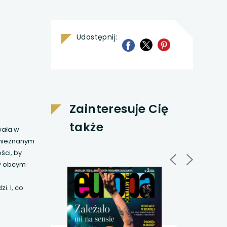
SIĘ
Udostępnij:
uwaga, link otwiera 
uwaga, link otwiera s
uwaga, link otwi
W
NOWEJ
KARCIE
Zainteresuje Cię
także
wała w
w nieznanym
ści, by
 w obcym
i. I, co