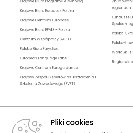
uwaga,
Krajowe Biuro Programu eTwinning
Zbudowanie
się
link
regionach
w
uwaga,
Krajowe Biuro Eurodesk Polska
otwiera
nowej
link
Fundusze E
uwaga,
Krajowe Centrum Europass
się
karcie
otwiera
Społeczne
link
w
uwaga,
Krajowe Biuro EPALE – Polska
się
otwiera
Polsko-Ukr
nowej
link
w
uwaga,
Centrum Współpracy SALTO
się
karcie
otwiera
Polsko-Lit
nowej
link
w
uwaga,
Polskie Biuro Eurydice
się
karcie
otwiera
WorldSkills
nowej
link
w
uwaga,
European Language Label
się
karcie
otwiera
Regionalne
nowej
link
w
uwaga,
Krajowe Centrum Euroguidance
się
karcie
otwiera
nowej
link
w
Krajowy Zespół Ekspertów ds. Kształcenia i
się
karcie
otwiera
nowej
uwaga,
Szkolenia Zawodowego (EVET)
w
się
karcie
link
nowej
w
otwiera
karcie
nowej
się
karcie
w
nowej
Pliki cookies
karcie
O FUNDACJ
© 2026 Fundacja Rozwoju Systemu Edukacji