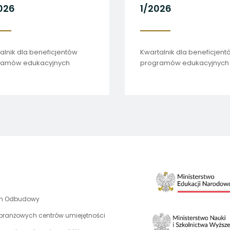
2/2026
1/
Kwartalnik dla beneficjentów
Kwa
programów edukacyjnych
pro
uwaga,
an Odbudowy
link
 branżowych centrów umiejętności
otwiera