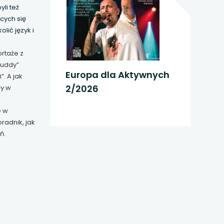
li też
ących się
lić język i
rtaże z
Buddy”
Europa dla Aktywnych
. A jak
2/2026
my w
e w
radnik, jak
ń.