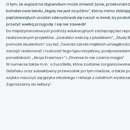
O tym, że wyjazd na stypendium może zmienić życie, przekonani by
 się w nowej karcie
bohaterowie tekstu „Nigdy nie jest za późno”, którzy mimo zbliżaj
pięćdziesiątych urodzin zdecydowali się ruszyć w świat, by podszko
 się w nowej karcie
przeżyć wielką przygodę. I się nie zawiedli!
Do międzynarodowych podróży edukacyjnych zachęcają też repo
 się w nowej karcie
realizowanych projektów: „Licealiści walczą z plastikiem”, „Study 
pomoże studentom” czy też „Twarda szkoła miękkich umiejętności”
zacząć realizować i rozliczać tego typu inicjatywy, podpowiada
 się w nowej karcie
poradnikach: „Akcja Erasmus+” i „Finanse to nie czarna magia”.
W numerze także m.in.: o EuroSkills, które zostanie zorganizowan
 się w nowej karcie
Gdańsku oraz subiektywny przewodnik po tym mieście, a także po
szybko nauczyć się języka włoskiego i relacje z ostatnich wydarze
 się w nowej karcie
Zapraszamy do lektury!
 się w nowej karcie
 się w nowej karcie
 się w nowej karcie