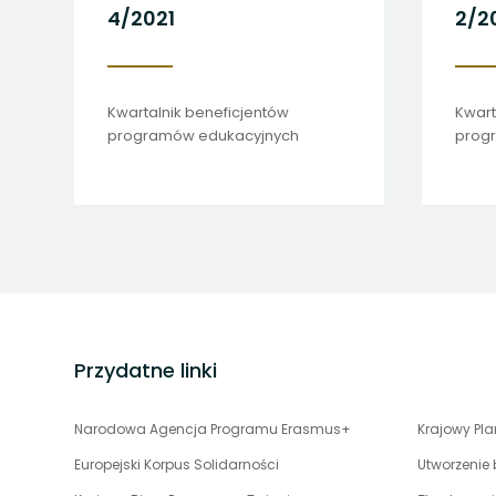
4/2021
k beneficjentów
Kwartalnik beneficjentów
w edukacyjnych
programów edukacyjnych
stopka
strony
Przydatne linki
uwaga,
Narodowa Agencja Programu Erasmus+
Krajowy Pl
link
Europejski Korpus Solidarności
Utworzenie
otwiera