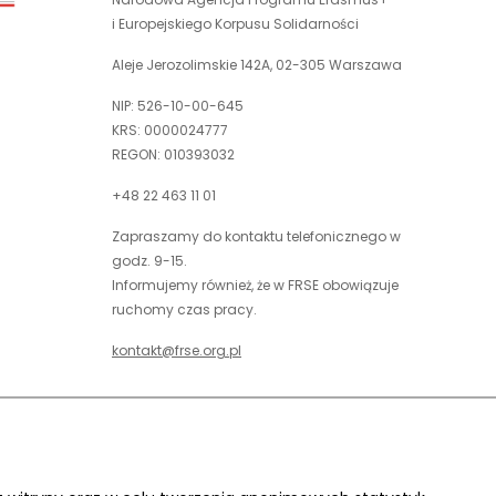
otwiera
karcie
i Europejskiego Korpusu Solidarności
się
w
Aleje Jerozolimskie 142A, 02-305 Warszawa
nowej
NIP: 526-10-00-645
karcie
KRS: 0000024777
REGON: 010393032
+48 22 463 11 01
Zapraszamy do kontaktu telefonicznego w
godz. 9-15.
Informujemy również, że w FRSE obowiązuje
ruchomy czas pracy.
kontakt@frse.org.pl
óć do góry
uwaga,
Projekt i realizacja:
link