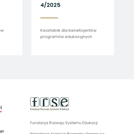
2026
4/2025
rtalnik dla beneficjentów
Kwartalnik dla beneficje
gramów edukacyjnych
programów edukacyjny
uwaga,
link
otwiera
się
Fundacja Rozwoju Systemu Edukacji
uwaga,
w
link
nowej
Narodowa Agencja Programu Erasmus+