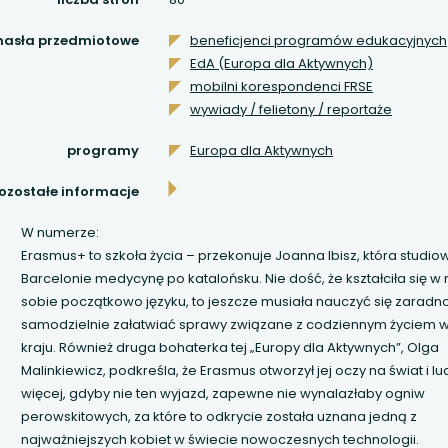
 się w nowej karcie
hasła przedmiotowe
beneficjenci programów edukacyjnych
EdA (Europa dla Aktywnych)
 się w nowej karcie
mobilni korespondenci FRSE
wywiady / felietony / reportaże
 się w nowej karcie
programy
Europa dla Aktywnych
 się w nowej karcie
ozostałe informacje
 się w nowej karcie
W numerze:
Erasmus+ to szkoła życia – przekonuje Joanna Ibisz, która studio
 się w nowej karcie
Barcelonie medycynę po katalońsku. Nie dość, że kształciła się 
sobie początkowo języku, to jeszcze musiała nauczyć się zaradno
samodzielnie załatwiać sprawy związane z codziennym życiem
 się w nowej karcie
kraju. Również druga bohaterka tej „Europy dla Aktywnych”, Olga
Malinkiewicz, podkreśla, że Erasmus otworzył jej oczy na świat i ludz
 się w nowej karcie
więcej, gdyby nie ten wyjazd, zapewne nie wynalazłaby ogniw
perowskitowych, za które to odkrycie została uznana jedną z
 się w nowej karcie
najważniejszych kobiet w świecie nowoczesnych technologii.