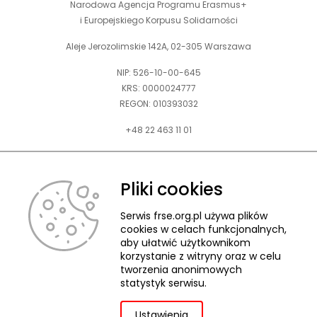
Narodowa Agencja Programu Erasmus+
i Europejskiego Korpusu Solidarności
Aleje Jerozolimskie 142A, 02-305 Warszawa
NIP: 526-10-00-645
KRS: 0000024777
REGON: 010393032
+48 22 463 11 01
Zapraszamy do kontaktu telefonicznego w godz. 9-15.
Informujemy również, że w FRSE obowiązuje ruchomy czas pracy.
Pliki cookies
kontakt@frse.org.pl
Serwis frse.org.pl używa plików
cookies w celach funkcjonalnych,
aby ułatwić użytkownikom
korzystanie z witryny oraz w celu
tworzenia anonimowych
© 2026 Fundacja Rozwoju Systemu Edukacji
statystyk serwisu.
Pliki cookies
Ochrona danych osobowych
Deklaracja dostępności
ZGŁASZANIE NARUSZEŃ
Ustawienia