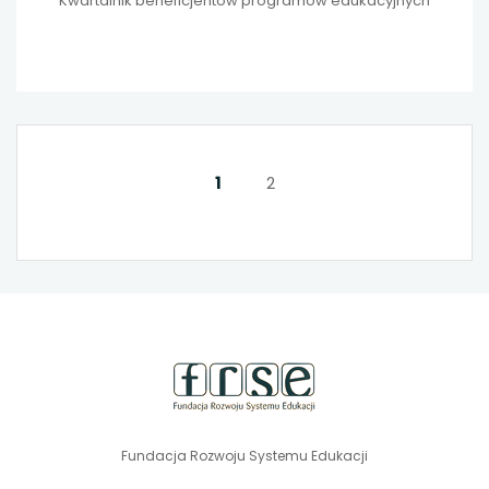
Kwartalnik beneficjentów programów edukacyjnych
1
2
NASTĘPNA
stopka
strony
Fundacja Rozwoju Systemu Edukacji