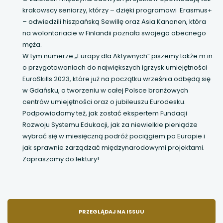
krakowscy seniorzy, którzy – dzięki programowi Erasmus+
– odwiedzili hiszpańską Sewillę oraz Asia Kananen, która
na wolontariacie w Finlandii poznała swojego obecnego
męża.
W tym numerze „Europy dla Aktywnych” piszemy także m.in.:
o przygotowaniach do największych igrzysk umiejętności
EuroSkills 2023, które już na początku września odbędą się
w Gdańsku, o tworzeniu w całej Polsce branżowych
centrów umiejętności oraz o jubileuszu Eurodesku.
Podpowiadamy też, jak zostać ekspertem Fundacji
Rozwoju Systemu Edukacji, jak za niewielkie pieniądze
wybrać się w miesięczną podróż pociągiem po Europie i
jak sprawnie zarządzać międzynarodowymi projektami.
Zapraszamy do lektury!
UWAGA,
PRZEGLĄDAJ NA ISSUU