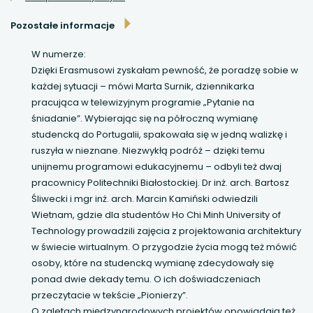
uwaga, link otwiera się w nowej karcie
Pozostałe informacje
uwaga, link otwiera się w nowej karcie
W numerze:
Dzięki Erasmusowi zyskałam pewność, że poradzę sobie w
każdej sytuacji – mówi Marta Surnik, dziennikarka
uwaga, link otwiera się w nowej karcie
pracująca w telewizyjnym programie „Pytanie na
śniadanie”. Wybierając się na półroczną wymianę
uwaga, link otwiera się w nowej karcie
studencką do Portugalii, spakowała się w jedną walizkę i
ruszyła w nieznane. Niezwykłą podróż – dzięki temu
uwaga, link otwiera się w nowej karcie
unijnemu programowi edukacyjnemu – odbyli też dwaj
pracownicy Politechniki Białostockiej. Dr inż. arch. Bartosz
Śliwecki i mgr inż. arch. Marcin Kamiński odwiedzili
Wietnam, gdzie dla studentów Ho Chi Minh University of
Technology prowadzili zajęcia z projektowania architektury
w świecie wirtualnym. O przygodzie życia mogą też mówić
osoby, które na studencką wymianę zdecydowały się
ponad dwie dekady temu. O ich doświadczeniach
przeczytacie w tekście „Pionierzy”.
O zaletach międzynarodowych projektów opowiadają też