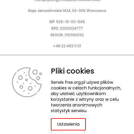
Aleje Jerozolimskie 142A, 02-305 Warszawa
NIP: 526-10-00-645
KRS: 0000024777
REGON: 010393032
+48 22 463 11 01
Zapraszamy do kontaktu telefonicznego w godz. 9-15.
Informujemy również, że w FRSE obowiązuje ruchomy czas pracy.
Pliki cookies
kontakt@frse.org.pl
Serwis frse.org.pl używa plików
cookies w celach funkcjonalnych,
aby ułatwić użytkownikom
korzystanie z witryny oraz w celu
tworzenia anonimowych
© 2026 Fundacja Rozwoju Systemu Edukacji
statystyk serwisu.
Pliki cookies
Ochrona danych osobowych
Deklaracja dostępności
ZGŁASZANIE NARUSZEŃ
Ustawienia