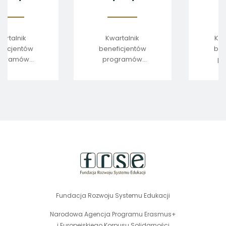
1/2022
4/2021
Kwartalnik
Kwartalnik
beneficjentów
beneficjentów
programów
programów
edukacyjnych
edukacyjnych
stopka
strony
Fundacja Rozwoju Systemu Edukacji
Narodowa Agencja Programu Erasmus+
i Europejskiego Korpusu Solidarności