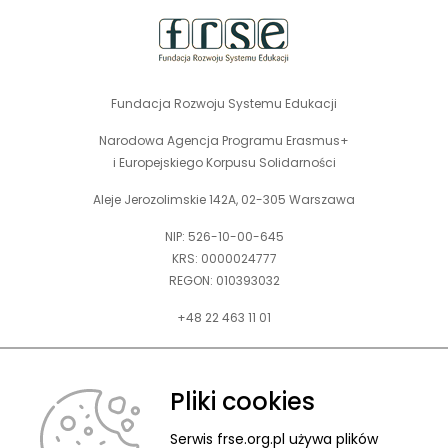
Fundacja Rozwoju Systemu Edukacji
Narodowa Agencja Programu Erasmus+
i Europejskiego Korpusu Solidarności
Aleje Jerozolimskie 142A, 02-305 Warszawa
NIP: 526-10-00-645
KRS: 0000024777
REGON: 010393032
+48 22 463 11 01
Zapraszamy do kontaktu telefonicznego w godz. 9-15.
Informujemy również, że w FRSE obowiązuje ruchomy czas pracy.
Pliki cookies
kontakt@frse.org.pl
Serwis frse.org.pl używa plików