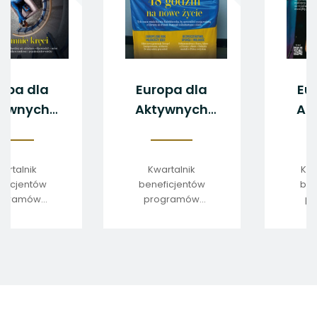
Europa dla
Europa dla
Aktywnych
Aktywnych
2/2022
1/2022
Kwartalnik
Kwartalnik
beneficjentów
beneficjentów
programów
programów
edukacyjnych
edukacyjnych
stopka
strony