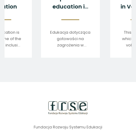
ducation
education in
in
Europe - 2025
E
an
publication is
Edukacja dotycząca
Th
outcome of the
gotowości na
whi
s make inclusion
zagrożenia w
v
happen!”
Europie – 2025
ser
onference.
sele
pr
E
Ex
stopka
strony
Fundacja Rozwoju Systemu Edukacji