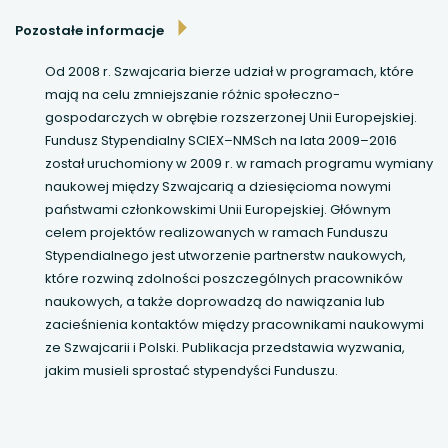
Pozostałe informacje
uwaga, link otwiera się w nowej karcie
Od 2008 r. Szwajcaria bierze udział w programach, które
mają na celu zmniejszanie różnic społeczno-
uwaga, link otwiera się w nowej karcie
gospodarczych w obrębie rozszerzonej Unii Europejskiej.
Fundusz Stypendialny SCIEX–NMSch na lata 2009–2016
uwaga, link otwiera się w nowej karcie
został uruchomiony w 2009 r. w ramach programu wymiany
naukowej między Szwajcarią a dziesięcioma nowymi
uwaga, link otwiera się w nowej karcie
państwami członkowskimi Unii Europejskiej. Głównym
celem projektów realizowanych w ramach Funduszu
Stypendialnego jest utworzenie partnerstw naukowych,
które rozwiną zdolności poszczególnych pracowników
naukowych, a także doprowadzą do nawiązania lub
zacieśnienia kontaktów między pracownikami naukowymi
ze Szwajcarii i Polski. Publikacja przedstawia wyzwania,
jakim musieli sprostać stypendyści Funduszu.