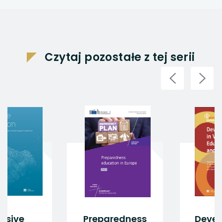
Czytaj pozostałe z tej serii
nclusive
Preparedness
De