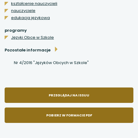
kształcenie nauczycieli
nauczyciele
uwaga, link otwiera się w nowej karcie
edukacja językowa
uwaga, link otwiera się w nowej karcie
programy
Języki Obce w Szkole
uwaga, link otwiera się w nowej karcie
Pozostałe informacje
uwaga, link otwiera się w nowej karcie
Nr 4/2016 "Języków Obcych w Szkole"
UWAGA,
PRZEGLĄDAJ NA ISSUU
LINK
POBIERZ W FORMACIE PDF
OTWIERA