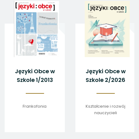
yki Obce w
Języki Obce w
Ję
ole 4/2012
Szkole 1/2013
Sz
Badania w
Frankofonia
Kszt
dzinie edukacji
językowej