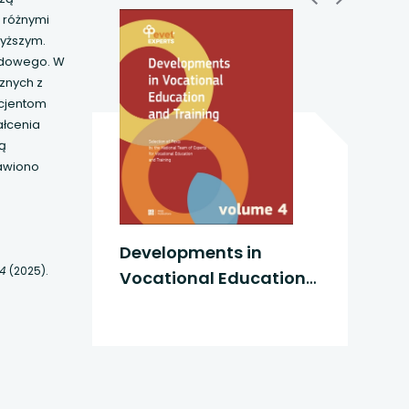
z różnymi
yższym.
wodowego. W
znych z
icjentom
łcenia
ą
tawiono
Developments in
 4
(2025).
Vocational Education
and Training vol. 4
a