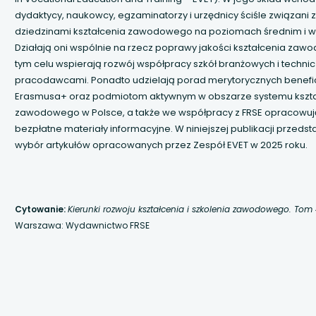
dydaktycy, naukowcy, egzaminatorzy i urzędnicy ściśle związani 
 się w nowej karcie
dziedzinami kształcenia zawodowego na poziomach średnim i w
Działają oni wspólnie na rzecz poprawy jakości kształcenia za
 się w nowej karcie
tym celu wspierają rozwój współpracy szkół branżowych i technic
pracodawcami. Ponadto udzielają porad merytorycznych benef
 się w nowej karcie
Erasmusa+ oraz podmiotom aktywnym w obszarze systemu kszta
zawodowego w Polsce, a także we współpracy z FRSE opracowuj
bezpłatne materiały informacyjne. W niniejszej publikacji przeds
 się w nowej karcie
wybór artykułów opracowanych przez Zespół EVET w 2025 roku.
 się w nowej karcie
 się w nowej karcie
Cytowanie:
Kierunki rozwoju kształcenia i szkolenia zawodowego. Tom
Warszawa: Wydawnictwo FRSE
 się w nowej karcie
 się w nowej karcie
 się w nowej karcie