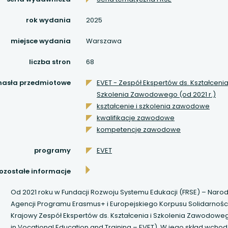
 się w nowej karcie
rok wydania
2025
miejsce wydania
Warszawa
 się w nowej karcie
liczba stron
68
 się w nowej karcie
hasła przedmiotowe
EVET - Zespół Ekspertów ds. Kształcenia
 się w nowej karcie
Szkolenia Zawodowego (od 2021 r.)
kształcenie i szkolenia zawodowe
kwalifikacje zawodowe
 się w nowej karcie
kompetencje zawodowe
 się w nowej karcie
programy
EVET
 się w nowej karcie
ozostałe informacje
Od 2021 roku w Fundacji Rozwoju Systemu Edukacji (FRSE) – Naro
 się w nowej karcie
Agencji Programu Erasmus+ i Europejskiego Korpusu Solidarności
Krajowy Zespół Ekspertów ds. Kształcenia i Szkolenia Zawodoweg
 się w nowej karcie
in Vocational Education and Training – EVET). W jego skład wcho