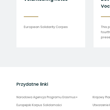
ozwiązania
ybór tekstów opublikowanych
European Solidarity C
a platformie EPALE w 2023 roku.
stopka
strony
Przydatne linki
uwaga,
Narodowa Agencja Programu Erasmus+
Krajowy Pl
link
Europejski Korpus Solidarności
Utworzenie
otwiera