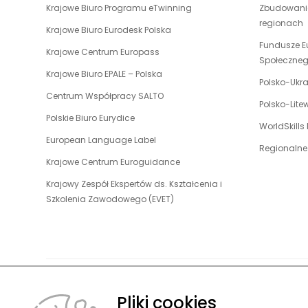
uwaga,
Krajowe Biuro Programu eTwinning
Zbudowanie
się
link
regionach
w
uwaga,
Krajowe Biuro Eurodesk Polska
otwiera
nowej
link
Fundusze E
uwaga,
Krajowe Centrum Europass
się
karcie
otwiera
Społeczne
link
w
uwaga,
Krajowe Biuro EPALE – Polska
się
otwiera
Polsko-Ukr
nowej
link
w
uwaga,
Centrum Współpracy SALTO
się
karcie
otwiera
Polsko-Lit
nowej
link
w
uwaga,
Polskie Biuro Eurydice
się
karcie
otwiera
WorldSkills
nowej
link
w
uwaga,
European Language Label
się
karcie
otwiera
Regionalne
nowej
link
w
uwaga,
Krajowe Centrum Euroguidance
się
karcie
otwiera
nowej
link
w
Krajowy Zespół Ekspertów ds. Kształcenia i
się
karcie
otwiera
nowej
uwaga,
Szkolenia Zawodowego (EVET)
w
się
karcie
link
nowej
w
otwiera
karcie
nowej
się
karcie
w
nowej
karcie
Pliki cookies
O FUNDACJ
© 2026 Fundacja Rozwoju Systemu Edukacji