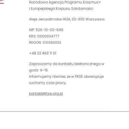
nowej
Narodowa Agencja Programu Erasmus+
otwiera
karcie
i Europejskiego Korpusu Solidarności
się
w
Aleje Jerozolimskie 142A, 02-305 Warszawa
nowej
NIP: 526-10-00-645
karcie
KRS: 0000024777
REGON: 010393032
+48 22 463 11 01
Zapraszamy do kontaktu telefonicznego w
godz. 9-15.
Informujemy również, że w FRSE obowiązuje
ruchomy czas pracy.
kontakt@frse.org.pl
óć do góry
uwaga,
Projekt i realizacja: