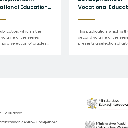
Vocational Education
and Training vol. 4
orpes
This publication, which is the
fourth volume of the series,
presents a selection of articles
prepared by the EVET Team of
Experts in 2025.
uwaga,
an Odbudowy
link
 branżowych centrów umiejętności
otwiera