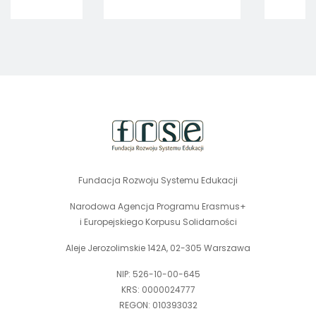
countries and its
trzech obszarach:
Tom 2
European support
zdrowie i dobre
mechanisms.
samopoczucie,
kreatywność i
kultura oraz
globalne wyzwania.
stopka
strony
Fundacja Rozwoju Systemu Edukacji
Narodowa Agencja Programu Erasmus+
i Europejskiego Korpusu Solidarności
Aleje Jerozolimskie 142A, 02-305 Warszawa
NIP: 526-10-00-645
KRS: 0000024777
REGON: 010393032