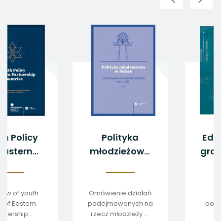
Youth Policy
Polityka
in Eastern
młodzieżowa
Partnership
w Polsce.
Countries
Encyklopedia
Komisji
Overview of youth
Omówienie działań
policy of Eastern
podejmowanych na
Europejskiej
Partnership
rzecz młodzieży w
Youth Wiki.