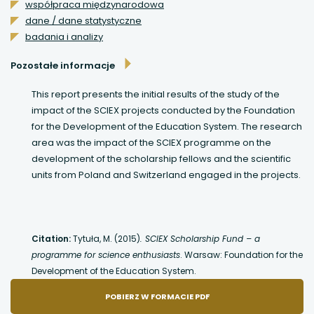
współpraca międzynarodowa
uwaga, link otwiera się w nowej karcie
dane / dane statystyczne
badania i analizy
uwaga, link otwiera się w nowej karcie
Pozostałe informacje
uwaga, link otwiera się w nowej karcie
This report presents the initial results of the study of the
impact of the SCIEX projects conducted by the Foundation
uwaga, link otwiera się w nowej karcie
for the Development of the Education System. The research
area was the impact of the SCIEX programme on the
uwaga, link otwiera się w nowej karcie
development of the scholarship fellows and the scientific
units from Poland and Switzerland engaged in the projects.
Citation:
Tytuła, M. (2015)
. SCIEX Scholarship Fund – a
programme for science enthusiasts
. Warsaw: Foundation for the
Development of the Education System.
POBIERZ W FORMACIE PDF